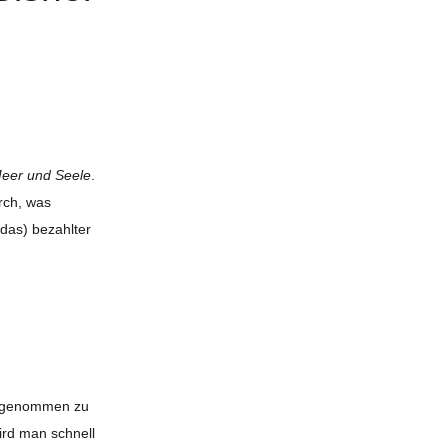
Meer und Seele
.
rch, was
 das) bezahlter
hrgenommen zu
ird man schnell