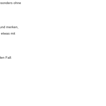
besonders ohne
 und merken,
 etwas mit
en Fall: