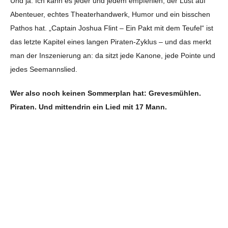
Und ja: Ich kann es jeder und jedem empfehlen, der Lust auf
Abenteuer, echtes Theaterhandwerk, Humor und ein bisschen
Pathos hat. „Captain Joshua Flint – Ein Pakt mit dem Teufel“ ist
das letzte Kapitel eines langen Piraten-Zyklus – und das merkt
man der Inszenierung an: da sitzt jede Kanone, jede Pointe und
jedes Seemannslied.
Wer also noch keinen Sommerplan hat: Grevesmühlen.
Piraten. Und mittendrin ein Lied mit 17 Mann.