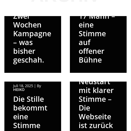
Juli 28, 2025
|
By
HEIKO
Juli 7, 2025
|
By
HEIKO
Zwei
17 Mann –
Wochen
eine
Kampagne
Stimme
– was
auf
bisher
offener
geschah.
Bühne
Juli 20, 2025
|
By
HEIKO
Neustart
Juli 18, 2025
|
By
mit klarer
HEIKO
Die Stille
Stimme –
bekommt
Die
eine
Webseite
Stimme
ist zurück