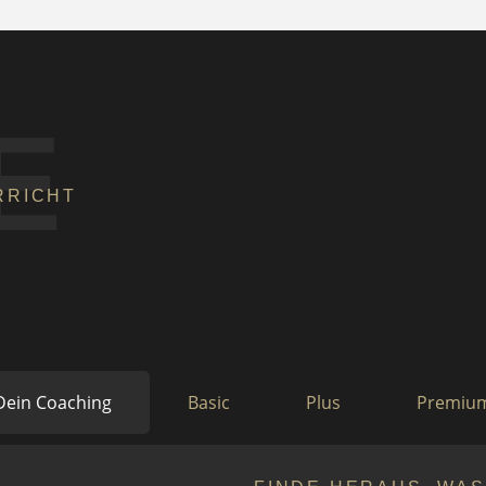
E
RRICHT
g
Dein Coaching
Basic
Plus
Premiu