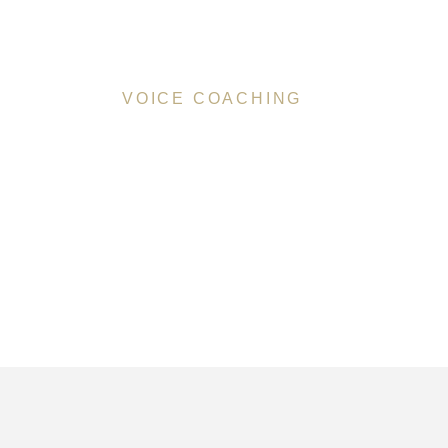
T
VOICE COACHING
Stimme i
als Techn